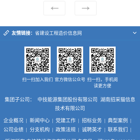
友情链接：
省建设工程造价信息网
中国建设工程造价信息网
大河西先导区
省招标投标监管网
长沙公共资源交易监管网
中国采购与招标网
市政府采购网
省政府采购网
中国政府采购网
市建设工程招标投标监管网
扫一扫加入我们
官方微信公众号
扫一扫，手机阅
省建设工程招标投标监管网
读更方便
湖南省招标投标协会
集团子公司：
中技能源集团股份有限公司
湖南招采猫信息
技术有限公司
企业概况
|
新闻中心
|
党建工作
|
招标业务
|
典型案例
|
公司业绩
|
分支机构
|
政策法规
|
诚聘英才
|
联系我们
|