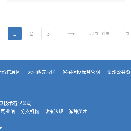
1
2
3
共3页
到第
页
造价信息网
大河西先导区
省招标投标监管网
长沙公共资
设工程招标投标监管网
省建设工程招标投标监管网
湖南省
息技术有限公司
公司业绩
|
分支机构
|
政策法规
|
诚聘英才
|
号