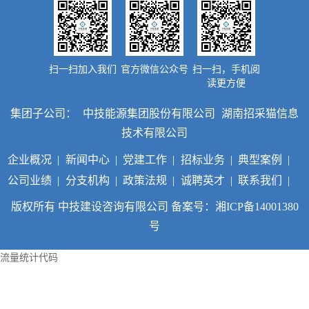
省招标投标监管网
长沙公共资源交易监管网
中国采购与招标网
市政府采购网
省政府采购网
中国政府采购网
市建设工程招标投标监管网
扫一扫加入我们
官方微信公众号
扫一扫，手机阅
省建设工程招标投标监管网
读更方便
湖南省招标投标协会
集团子公司：
中技能源集团股份有限公司
湖南招采猫信息
技术有限公司
企业概况
|
新闻中心
|
党建工作
|
招标业务
|
典型案例
|
公司业绩
|
分支机构
|
政策法规
|
诚聘英才
|
联系我们
|
版权所有 中技建设咨询有限公司
备案号：湘ICP备14001380
号
流量统计代码